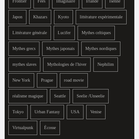
Frontier
Fées
Imaginaire
Irlande
Isenne
Japon
Khazars
Kyoto
littérature expérimentale
Littérature générale
Lucifer
Mythes celtiques
Mythes grecs
Mythes japonais
Mythes nordiques
mythes slaves
Mythologies de l'hiver
Nephilim
New York
Prague
road movie
réalisme magique
Seattle
Seelie /Unseelie
Tokyo
Urban Fantasy
USA
Venise
Virtualpunk
Écosse