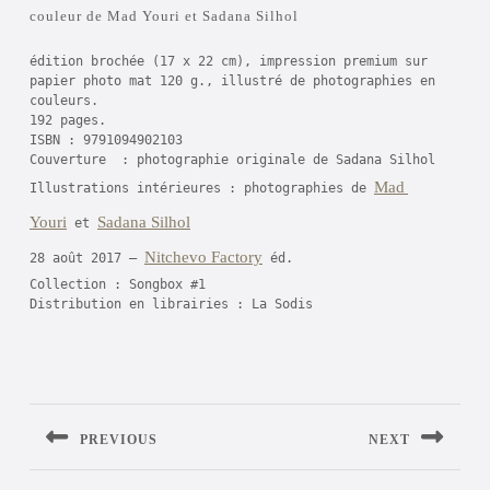
couleur de Mad Youri et Sadana Silhol
édition brochée (17 x 22 cm), impression premium sur 
papier photo mat 120 g., illustré de photographies en 
couleurs.

192 pages.

ISBN : 9791094902103

Couverture  : photographie originale de Sadana Silhol

Mad 
Illustrations intérieures : photographies de 
Youri
Sadana Silhol
 et 
Nitchevo Factory
28 août 2017 – 
 éd.

Collection : Songbox #1

Distribution en librairies : La Sodis
Navigation
de
l’article
PREVIOUS
NEXT
Previous
Next