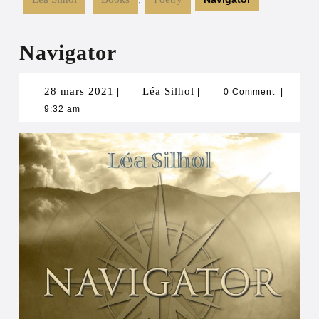
Navigator
28
Léa
28 mars 2021
Léa Silhol
|
|
0 Comment
|
9:32 am
mars
Silhol
2021