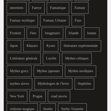
entretiens
Faerye
Fantastique
Fantasy
Fantasy mythique
Fantasy Urbaine
Fays
Frontier
Fées
Imaginaire
Irlande
Isenne
Japon
Khazars
Kyoto
littérature expérimentale
Littérature générale
Lucifer
Mythes celtiques
Mythes grecs
Mythes japonais
Mythes nordiques
mythes slaves
Mythologies de l'hiver
Nephilim
New York
Prague
road movie
réalisme magique
Seattle
Seelie /Unseelie