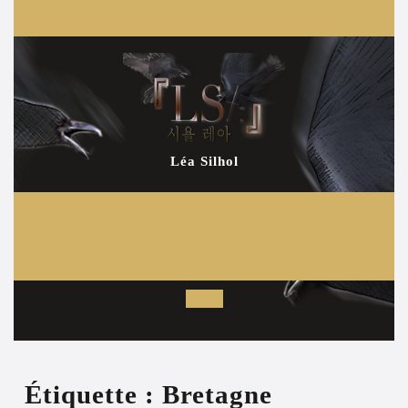
Aller
au
contenu
Léa Silhol
Open
Button
Étiquette :
Bretagne