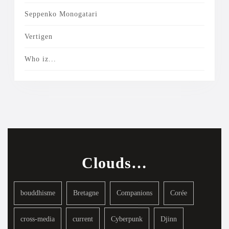
Seppenko Monogatari
Vertigen
Who iz...
Clouds…
bouddhisme
Bretagne
Companions
Corée
cross-media
current
Cyberpunk
Djinn