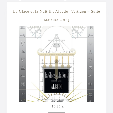
La Glace et la Nuit II : Albedo [Vertigen – Suite
La
Majeure – #3]
Glace
et
la
Nuit
II
:
Albedo
[Vertigen
–
Suite
10:36 am
Majeure