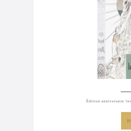
Édition anniversaire 'r
R