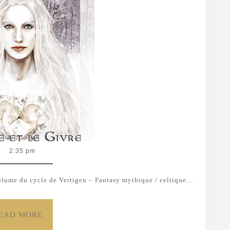
La
Sève
et
le
Givre
–
[Vertigen
–
Suite
2:35 pm
Majeure
–
volume du cycle de Vertigen – Fantasy mythique / celtique…
#I]
READ
EAD MORE