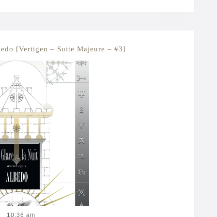
MORE
La
lbedo [Vertigen – Suite Majeure – #3]
Glace
et
la
Nuit
II
:
Albedo
[Vertigen
–
Suite
10:36 am