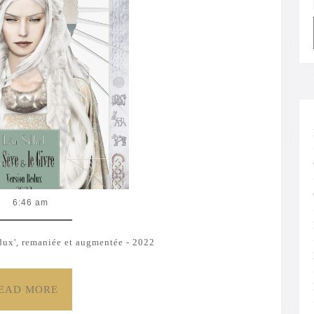
et
le
Givre
version
redux
–
[Vertigen
–
Suite
6:46 am
Majeure
–
edux', remaniée et augmentée - 2022
#I]
READ
EAD MORE
MORE