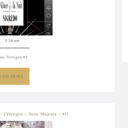
[Vertigen
–
Suite
Majeure
3:38 pm
–
#2]
n, Vertigen #2
READ
EAD MORE
MORE
1
 – [Vertigen – Suite Majeure – #I]
–