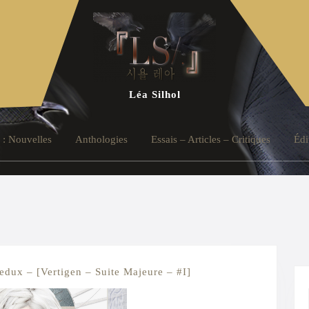
Léa Silhol
 : Nouvelles
Anthologies
Essais – Articles – Critiques
Édi
La
redux – [Vertigen – Suite Majeure – #I]
Sève