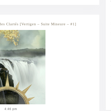
Avant
des Clartés [Vertigen – Suite Mineure – #1]
l’Hiver
–
Architectonique
des
Clartés
[Vertigen
–
Suite
Mineure
–
4:46 pm
#1]