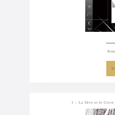
Roma
R
1 – La Sève et le Givre