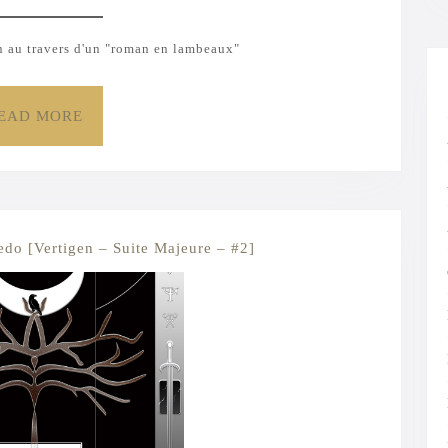
n au travers d'un "roman en lambeaux"
READ
EAD MORE
MORE
La
redo [Vertigen – Suite Majeure – #2]
Glace
et
la
Nuit
:
Nigredo