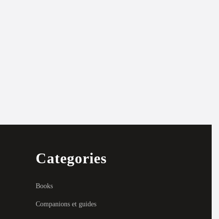
Categories
Books
Companions et guides