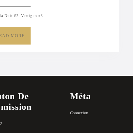
Majeure
–
la Nuit #2, Vertigen #3
#3]
READ
EAD MORE
MORE
ton De
Méta
mission
Connexion
22