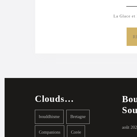
La Glace et 
R
Clouds…
Bou
Sou
bouddhisme
Bretagne
août 20
Companions
Corée