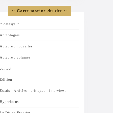
:: Carte marine du site ::
:: datasys ::
Anthologies
Auteure : nouvelles
Auteure : volumes
contact
Édition
Essais - Articles - critiques - interviews
Hyperfocus
Le Dit de Frontier