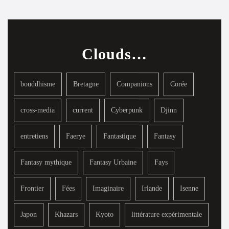
Clouds…
bouddhisme
Bretagne
Companions
Corée
cross-media
current
Cyberpunk
Djinn
entretiens
Faerye
Fantastique
Fantasy
Fantasy mythique
Fantasy Urbaine
Fays
Frontier
Fées
Imaginaire
Irlande
Isenne
Japon
Khazars
Kyoto
littérature expérimentale