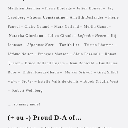
Matthieu Baumier – Pierre Bordage – Julien Bouvet – Jay
Caselberg –
Storm Constantine –
Amelith Deslandes – Pierre
Fauvel – Claire Garand – Mark Garland – Merlin Gaunt –
Natacha Giordano
– Julien Girault –
Lafcadio Hearn
– Kij
Johnson –
Alphonse Karr
–
Tanith Lee
– Tristan Lhomme –
Jérôme Noirez – François Manson – Alain Pozzuoli – Ronan
Quarez – Bruce Holland Rogers – Jean Rohwald – Guillaume
Roos – Didier Rouge-Héron –
Marcel Schwob
– Greg Silhol
–
Bram Stoker
– Estelle Valls de Gomis – Brook & Julia West
– Robert Weinberg
…. so many more!
(+ ou -) Proud D-A of…