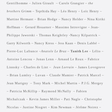
Gentilhomme – Julien Girault – Carole Grangier –
the
brothers Grimm
– Tepthida Hay – Léo Henry – Loïc Henry –
Martine Hermant – Brian Hodge – Nancy Holder – Nina Kiriki
Hoffman – Gerard Houarner – Massimo Introvigne – Jean-
Philippe Jaworski – Thomas Keightley -Nancy Kilpatrick –
Garry Kilworth – Nancy Kress – Jess Kaan – Denis Labbé –
Pierre-Luc Lafrance –
Anatole Le Braz
–
Tanith Lee
– Lélio –
Antoine Lencou – Jonas Lenn – Arnaud Le Roux – Fabrice
Linnsky – Charles de Lint –
Jean Lorrain
– James Lovegrove
– Brian Lumley – Luvan – Claude Mamier – Patrick Marcel –
Jean Marigny – Tony Mark – Michel Martin – P.J.G. Mergey
– Patricia McKillip – Raymond McNally – Fabien
Michalczak – Kevin James Miller – Pati Nagle – Christophe
Nicolas – Justine Niogret – Kim Newman – Jérôme Noirez –