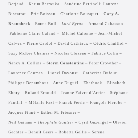
Berjaud – Karim Berrouka – Sandrine Bettinelli Laurent
Biscarrat – Eric Boissau – Charlotte Bousquet –
Gary A.
Braunbeck
– Emma Bull –
Lord Byron
– Armand Cabasson –
Fabienne Claire Caland – Michel Calonne – Jean-Michel
Calvez – Pierre Cardol – David Cathiaux – Cédric Chaillol –
Suzy McKee Charnas – Nicolas Cluzeau – Fabrice Colin –
Nancy A. Collins –
Storm Constantine
– Peter Crowther –
Laurence Coumes – Lionel Davoust – Catherine Dufour –
Philippe Depambour – Anne Duguël – Ebatbuok – Elisabeth
Ebory – Roland Ernould – Jeanne Faivre d’Arcier – Stéphane
Fantini – Mélanie Fazi – Franck Ferric – François Fierobe –
Jacques Finné – Esther M. Friesner –
Neil Gaiman –
Théophile Gautier
– Cyril Gazengel – Olivier
Gechter – Benoît Geers – Roberta Gellis – Serena