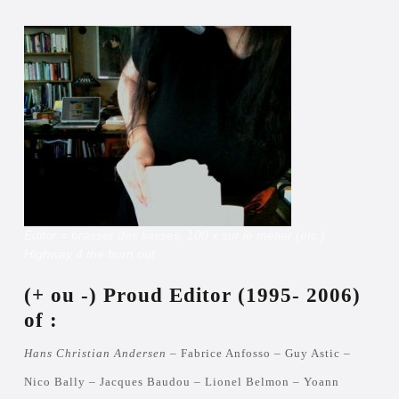
Editor = brasser des liasses, 100 x sur le métier (etc.)
Highway 4 the burn out.
(+ ou -) Proud Editor (1995- 2006)
of :
Hans Christian Andersen
– Fabrice Anfosso – Guy Astic –
Nico Bally – Jacques Baudou – Lionel Belmon – Yoann