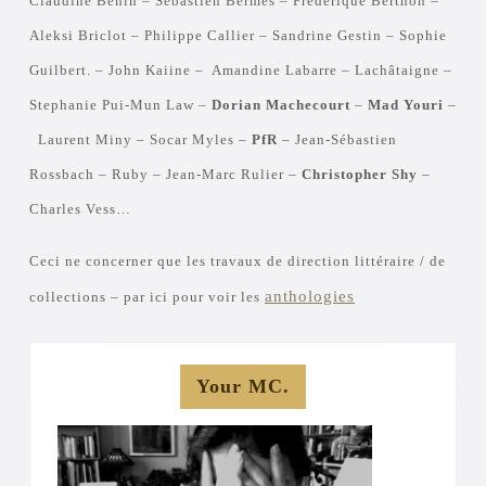
Claudine Béhin – Sébastien Bermès – Frédérique Berthon –
Aleksi Briclot – Philippe Callier – Sandrine Gestin – Sophie
Guilbert. – John Kaiine – Amandine Labarre – Lachâtaigne –
Stephanie Pui-Mun Law –
Dorian Machecourt
–
Mad Youri
–
Laurent Miny – Socar Myles –
PfR
– Jean-Sébastien
Rossbach – Ruby – Jean-Marc Rulier –
Christopher Shy
–
Charles Vess…
Ceci ne concerner que les travaux de direction littéraire / de
anthologies
collections – par ici pour voir les
Your MC.