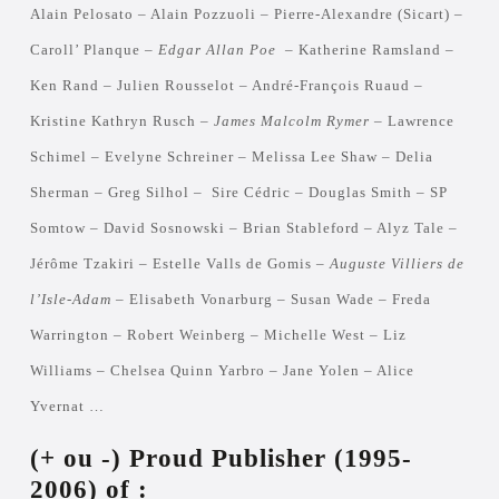
Alain Pelosato – Alain Pozzuoli – Pierre-Alexandre (Sicart) –
Caroll’ Planque –
Edgar Allan Poe
– Katherine Ramsland –
Ken Rand – Julien Rousselot – André-François Ruaud –
Kristine Kathryn Rusch –
James Malcolm Rymer
– Lawrence
Schimel – Evelyne Schreiner – Melissa Lee Shaw – Delia
Sherman – Greg Silhol – Sire Cédric – Douglas Smith – SP
Somtow – David Sosnowski – Brian Stableford – Alyz Tale –
Jérôme Tzakiri – Estelle Valls de Gomis –
Auguste Villiers de
l’Isle-Adam
– Elisabeth Vonarburg – Susan Wade – Freda
Warrington – Robert Weinberg – Michelle West – Liz
Williams – Chelsea Quinn Yarbro – Jane Yolen – Alice
Yvernat …
(+ ou -) Proud Publisher (1995-
2006) of :