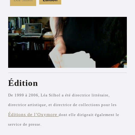
Édition
De 1999 à 2006, Léa Silhol a été directrice littéraire,
directrice artistique, et directrice de collections pour les
Éditions de l’Oxymore
dont elle dirigeait également le
service de presse.