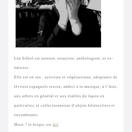
Léa Silhol est auteure, essayiste, anthologiste, et ex-
éditrice.
Elle est en sus : activiste et végétarienne, adoptante de
lévriers espagnols rescue, addict à la musique, à l’Asie,
aux arbres en général et aux érables du Japon en
particulier, et collectionneuse d’objets hétéroclites et
encombrants.
ici
More ? le biopic est
.