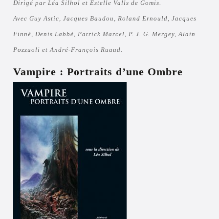
Dirigé par Léa Silhol et Estelle Valls de Gomis.
Avec Guy Astic, Jacques Baudou, Roland Ernould, Jacques
Finné, Denis Labbé, Patrick Marcel, P. J. G. Mergey, Alain
Pozzuoli et André-François Ruaud.
Vampire : Portraits d’une Ombre