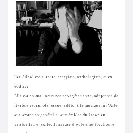
Léa Silhol est auteure, essayiste, anthologiste, et ex-
éditrice.
Elle est en sus : activiste et végétarienne, adoptante de
lévriers espagnols rescue, addict à la musique, à l’Asie,
aux arbres en général et aux érables du Japon en
particulier, et collectionneuse d’objets hétéroclites et