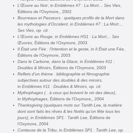
L’Œuvre au Noir
; in
Emblèmes #7 : La Mort… Ses Vies
,
Éditions de l’Oxymore,, 2002
Bourreaux et Passeurs : quelques profils de la Mort dans
les mythologies d’Occident
, in
Emblèmes #7 : La Mort…
Ses Vies
,
op. cit.
L’Œuvre au Rouge
, in
Emblèmes HS1 : La Mort… Ses
Œuvres
, Éditions de l’Oxymore, 2003
Il Était une Fée : l’Intention et le geste
, in
Il Était une
Fée,
Éditions de l’Oxymore, 2003
Dans le Carbone, dans la Glace
, in
Emblèmes #11 :
Doubles & Miroirs
, Éditions de l’Oxymore, 2003
Reflets d’un thème : bibliographie et filmographie
subjectives autour des doubles & des miroirs
,
in
Emblèmes #11 : Doubles & Miroirs
,
op. cit.
Mythophages (.. à ceux qui boivent le vin des dieux)
,
in
Mythophages
, Éditions de l’Oxymore,, 2004
Thanksgiving (quelques mots sur Tanith Lee, la matière
dont sont faits les rêves & les Noëls qu’on fête tous les
jours)
, in
Emblèmes SP1 : Tanith Lee
, Éditions de
l’Oxymore, 2004
Conteuse de la Tribu
, in
Emblèmes SP1 : Tanith Lee
,
op.