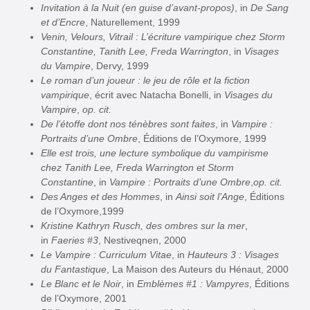
Invitation à la Nuit (en guise d’avant-propos)
, in
De Sang
et d’Encre
, Naturellement, 1999
Venin, Velours, Vitrail : L’écriture vampirique chez Storm
Constantine, Tanith Lee, Freda Warrington
, in
Visages
du Vampire
, Dervy, 1999
Le roman d’un joueur : le jeu de rôle et la fiction
vampirique
, écrit avec Natacha Bonelli, in
Visages du
Vampire
,
op. cit.
De l’étoffe dont nos ténèbres sont faites
, in
Vampire :
Portraits d’une Ombre
, Éditions de l’Oxymore, 1999
Elle est trois, une lecture symbolique du vampirisme
chez Tanith Lee, Freda Warrington et Storm
Constantine
, in
Vampire : Portraits d’une Ombre
,
op. cit.
Des Anges et des Hommes
, in
Ainsi soit l’Ange
, Éditions
de l’Oxymore,1999
Kristine Kathryn Rusch, des ombres sur la mer
,
in
Faeries #3
, Nestiveqnen, 2000
Le Vampire : Curriculum Vitae
, in
Hauteurs 3 : Visages
du Fantastique
, La Maison des Auteurs du Hénaut, 2000
Le Blanc et le Noir
, in
Emblèmes #1 : Vampyres
, Éditions
de l’Oxymore, 2001