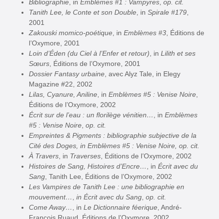
Bibliographie
, in
Emblèmes #1 : Vampyres
,
op. cit.
Tanith Lee, le Conte et son Double
, in
Spirale #179
,
2001
Zakouski momico-poétique
, in
Emblèmes #3
, Éditions de
l’Oxymore, 2001
Loin d’Éden (du Ciel à l’Enfer et retour)
, in
Lilith et ses
Sœurs
, Éditions de l’Oxymore, 2001
Dossier Fantasy urbaine
, avec Alyz Tale, in Elegy
Magazine #22, 2002
Lilas, Cyanure, Aniline
, in
Emblèmes #5 : Venise Noire
,
Éditions de l’Oxymore, 2002
Écrit sur de l’eau : un florilège vénitien…
, in
Emblèmes
#5 : Venise Noire
,
op. cit.
Empreintes & Pigments : bibliographie subjective de la
Cité des Doges, in Emblèmes #5 : Venise Noire, op. cit.
À Travers
, in
Traverses
, Éditions de l’Oxymore, 2002
Histoires de Sang, Histoires d’Encre…
, in
Écrit avec du
Sang
, Tanith Lee, Éditions de l’Oxymore, 2002
Les Vampires de Tanith Lee : une bibliographie en
mouvement…
,
in Écrit avec du Sang
,
op. cit.
Come Away…
, in
Le Dictionnaire féerique
, André-
François Ruaud, Éditions de l’Oxymore, 2002