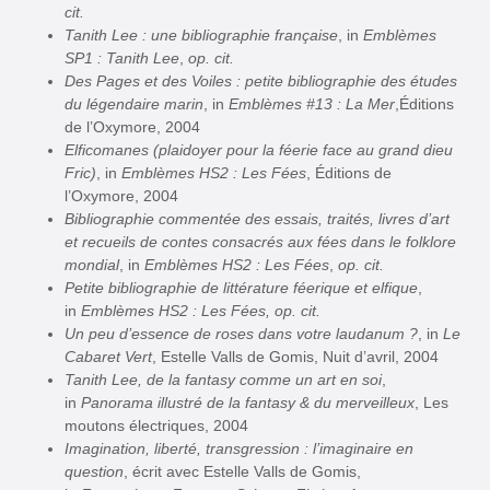
cit.
Tanith Lee : une bibliographie française
, in
Emblèmes
SP1 : Tanith Lee
,
op. cit.
Des Pages et des Voiles : petite bibliographie des études
du légendaire marin
, in
Emblèmes #13 : La Mer
,Éditions
de l’Oxymore, 2004
Elficomanes (plaidoyer pour la féerie face au grand dieu
Fric)
, in
Emblèmes HS2 : Les Fées
, Éditions de
l’Oxymore, 2004
Bibliographie commentée des essais, traités, livres d’art
et recueils de contes consacrés aux fées dans le folklore
mondial
, in
Emblèmes HS2 : Les Fées
,
op. cit.
Petite bibliographie de littérature féerique et elfique
,
in
Emblèmes HS2 : Les Fées, op. cit.
Un peu d’essence de roses dans votre laudanum ?
, in
Le
Cabaret Vert
, Estelle Valls de Gomis, Nuit d’avril, 2004
Tanith Lee, de la fantasy comme un art en soi
,
in
Panorama illustré de la fantasy & du merveilleux
, Les
moutons électriques, 2004
Imagination, liberté, transgression : l’imaginaire en
question
, écrit avec Estelle Valls de Gomis,