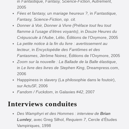
in
Fantastique, Fantasy, Science-Fiction
, Autrement,
2005
Fées et fantasy, un mariage heureux ?
, in
Fantastique,
Fantasy, Science-Fiction
,
op. cit.
Donner à Voir, Donner à Vivre (Préface tout feu tout
flamme à l’usage d’êtres voyants)
, in
Douze Heures du
Crépuscule à l’Aube
, Lélio, Éditions de l’Oxymore, 2005
La petite notice à la fin du livre : avertissement au
lecteur
, in
Encyclopédie des Fantômes et des
Fantasmes
, Jérôme Noirez, Éditions de l’Oxymore, 2005
Zoom sur la nouvelle : La Ballade de la Balle élastique
,
in
Le livre des livres de Stephen King
, Dreampress.com,
2006
Happpiness in slavery (La philosophie dans le foutoir),
sur ActuSF, 2006
Fandom / Fuckdom
, in Galaxies #
42
, 2007
Interviews conduites
Des Wamphyri et des Hommes : interview de
Brian
Lumley
, avec Greg Silhol,
Requiem 7
, Cercle d’Études
Vampiriques, 1998