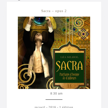
Sacra
Sacra – opus 2
–
opus
2
8:30 am
recueil - 2016 - 1 édition