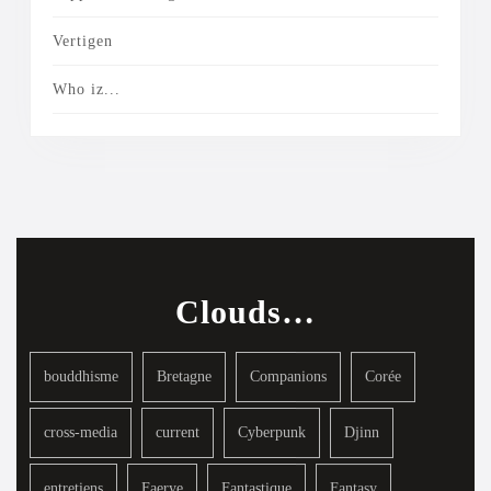
Vertigen
Who iz...
Clouds…
bouddhisme
Bretagne
Companions
Corée
cross-media
current
Cyberpunk
Djinn
entretiens
Faerye
Fantastique
Fantasy