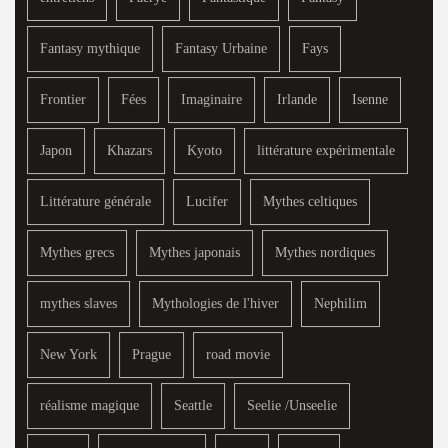
Fantasy mythique
Fantasy Urbaine
Fays
Frontier
Fées
Imaginaire
Irlande
Isenne
Japon
Khazars
Kyoto
littérature expérimentale
Littérature générale
Lucifer
Mythes celtiques
Mythes grecs
Mythes japonais
Mythes nordiques
mythes slaves
Mythologies de l'hiver
Nephilim
New York
Prague
road movie
réalisme magique
Seattle
Seelie /Unseelie