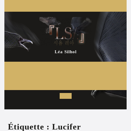
Aller
au
contenu
Léa Silhol
Open
Button
Étiquette :
Lucifer