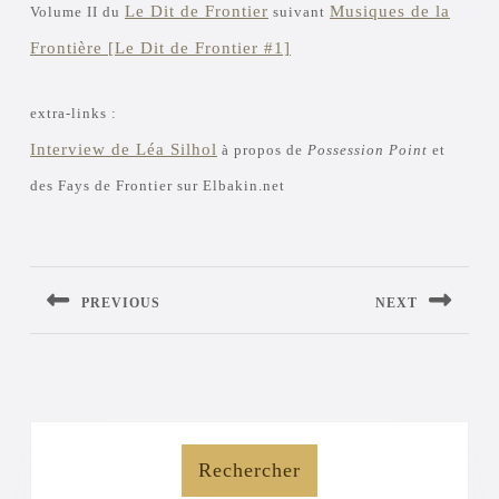
Le Dit de Frontier
Musiques de la
Volume II du
suivant
Frontière [Le Dit de Frontier #1]
extra-links :
Interview de Léa Silhol
à propos de
Possession Point
et
des Fays de Frontier sur Elbakin.net
Navigation
de
l’article
PREVIOUS
NEXT
Previous
Next
post:
post:
Rechercher