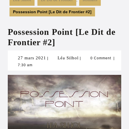
Possession Point [Le Dit de Frontier #2]
Possession Point [Le Dit de
Frontier #2]
27
Léa
27 mars 2021
Léa Silhol
|
|
0 Comment
|
7:30 am
mars
Silhol
2021