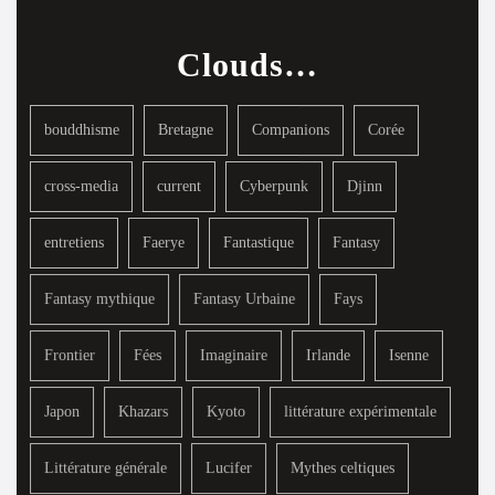
Clouds…
bouddhisme
Bretagne
Companions
Corée
cross-media
current
Cyberpunk
Djinn
entretiens
Faerye
Fantastique
Fantasy
Fantasy mythique
Fantasy Urbaine
Fays
Frontier
Fées
Imaginaire
Irlande
Isenne
Japon
Khazars
Kyoto
littérature expérimentale
Littérature générale
Lucifer
Mythes celtiques